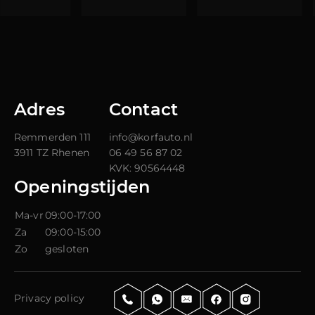
Adres
Contact
Remmerden 111
info@korfauto.nl
3911 TZ Rhenen
06 49 56 87 02
KVK:
90564448
Openingstijden
Ma-vr
09:00-17:00
Za
09:00-15:00
Zo
gesloten
Privacy policy