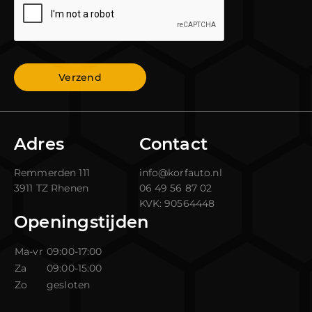
Verzend
Adres
Contact
Remmerden 111
info@korfauto.nl
3911 TZ Rhenen
06 49 56 87 02
KVK:
90564448
Openingstijden
Ma-vr
09:00-17:00
Za
09:00-15:00
Zo
gesloten