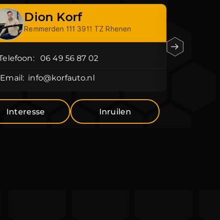
Dion Korf
N
Remmerden 111 3911 TZ Rhenen
Re
Telefoon:
06 49 56 87 02
Telefoon
Email:
info@korfauto.nl
Email:
i
Interesse
Inruilen