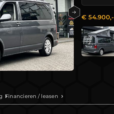
€ 54.900,
g
Financieren / leasen