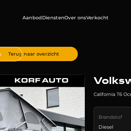
Aanbod
Diensten
Over ons
Verkocht
Home
Terug naar overzicht
n
Aanbod
Volks
Diensten
California T6 
Over ons
Verkocht
Brandstof
Contact
Diesel