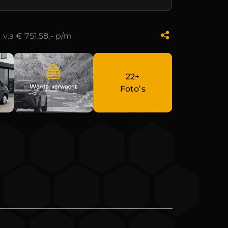
-
v.a € 751,58,- p/m
22+
Foto’s