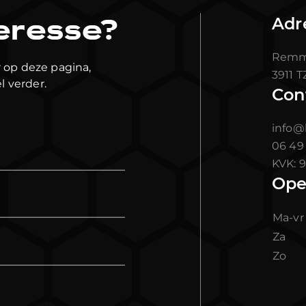
eresse?
Adr
Remme
 op deze pagina,
3911 
l verder.
Con
info@
06 49
KVK:
9
Ope
Ma-v
Za
Zo