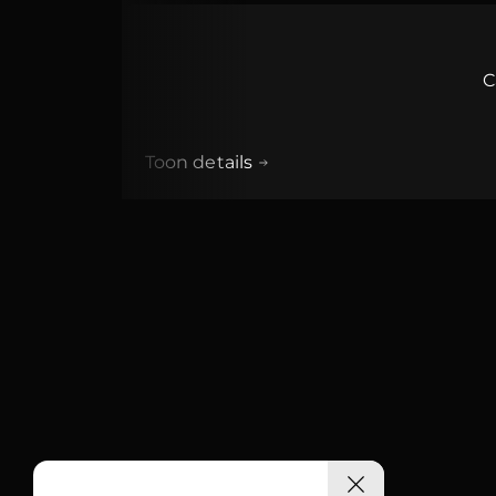
C
Toon details