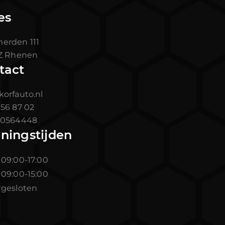
es
rden 111
TZ Rhenen
tact
korfauto.nl
 56 87 02
0564448
ningstijden
r
09:00-17:00
09:00-15:00
gesloten