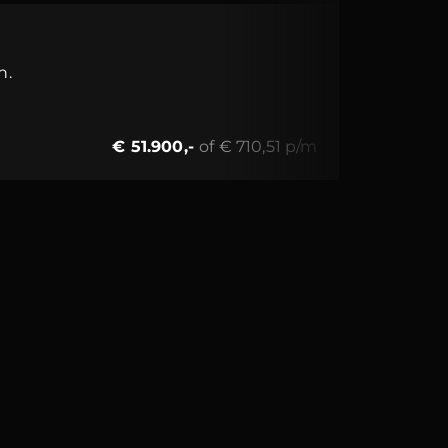
h.
€ 51.900,-
of € 710,51 p/m
Toon detai