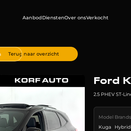
Aanbod
Diensten
Over ons
Verkocht
Home
Terug naar overzicht
n
Aanbod
Ford 
Diensten
2.5 PHEV ST-Lin
Over ons
Verkocht
Model
Brands
Contact
Kuga
Hybrid