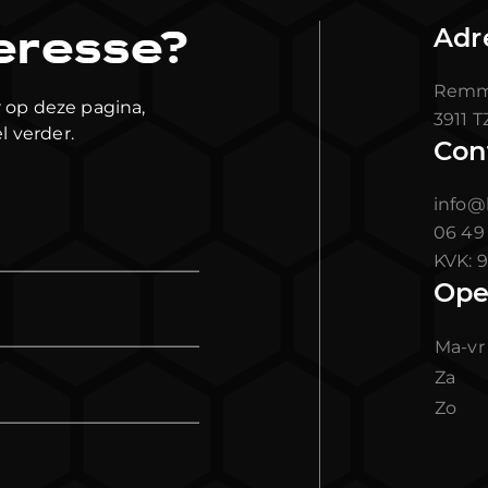
eresse?
Adr
Remme
 op deze pagina,
3911 
l verder.
Con
info@
06 49
KVK:
9
Ope
Ma-v
Za
Zo