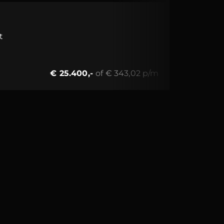
t
€ 25.400,-
of € 343,02 p/m
Toon detai