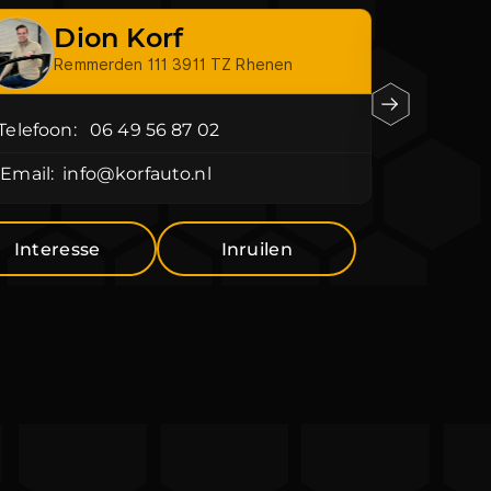
Dion Korf
N
Remmerden 111 3911 TZ Rhenen
Re
Telefoon:
06 49 56 87 02
Telefoon
Email:
info@korfauto.nl
Email:
i
Interesse
Inruilen