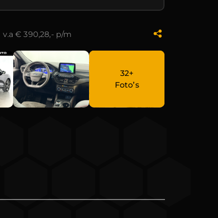
-
v.a € 390,28,- p/m
32+
Foto’s