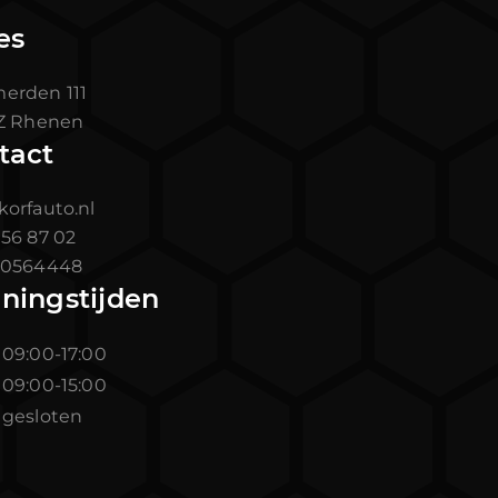
es
rden 111
TZ Rhenen
tact
korfauto.nl
 56 87 02
0564448
ningstijden
r
09:00-17:00
09:00-15:00
gesloten